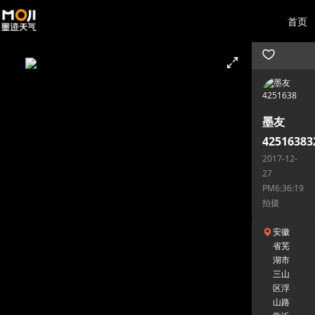
首页
墨友
42516383
2017-12-
27
PM6:36:19
拍摄
安徽
省芜
湖市
三山
区浮
山路