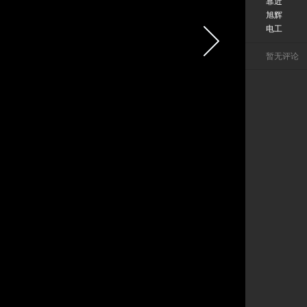
靠近
旭辉
电工
暂无评论