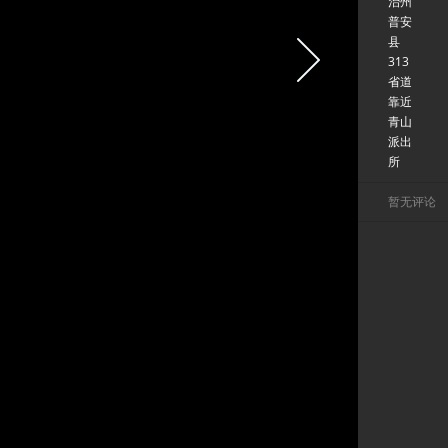
治州
普安
县
313
省道
靠近
青山
派出
所
暂无评论