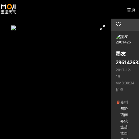
首页
墨友
29614263
2017-12-
19
AM8:00:34
拍摄
贵州
省黔
西南
布依
族苗
族自