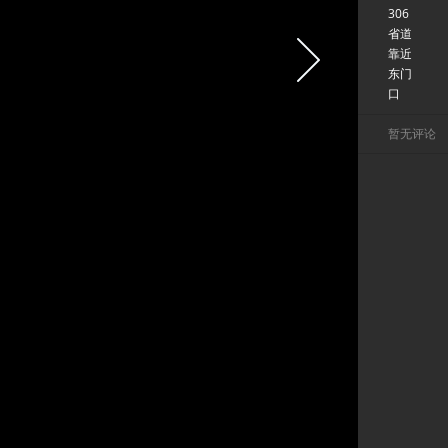
306
省道
靠近
东门
口
暂无评论