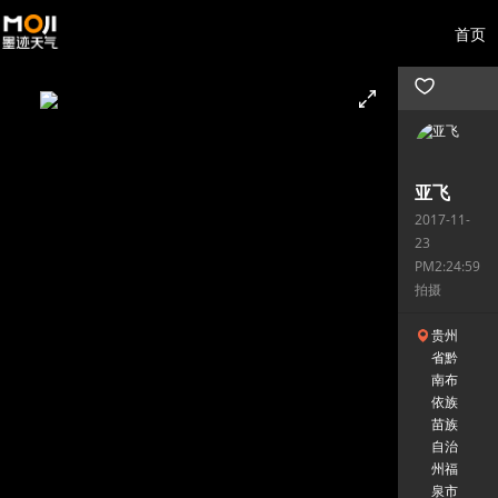
首页
亚飞
2017-11-
23
PM2:24:59
拍摄
贵州
省黔
南布
依族
苗族
自治
州福
泉市