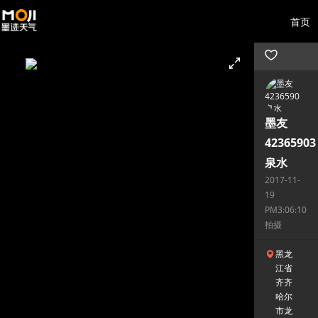
首页
墨友
42365903
泉水
2017-11-
19
PM3:06:10
拍摄
黑龙
江省
齐齐
哈尔
市龙