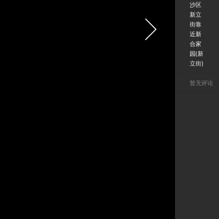
沙区
新立
街靠
近新
合家
园(新
立街)
暂无评论