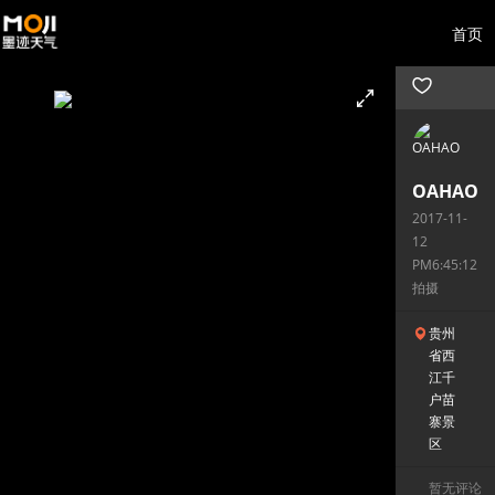
首页
OAHAO
2017-11-
12
PM6:45:12
拍摄
贵州
省西
江千
户苗
寨景
区
暂无评论