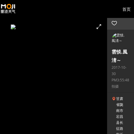
首页
雲惔.風
淸～
2017-10-
30
PM3:55:48
拍摄
甘肃
省陇
南市
宕昌
县长
征路