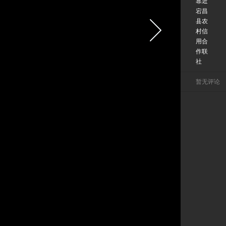
靠近
宕昌
县农
村信
用合
作联
社
暂无评论