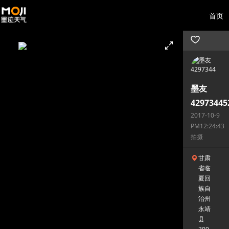
首页
墨友
42973445
2017-10-9
PM12:24:43
拍摄
甘肃
省临
夏回
族自
治州
永靖
县