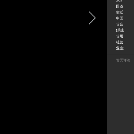
309
国道
靠近
中国
信合
(关山
信用
社营
业室)
暂无评论