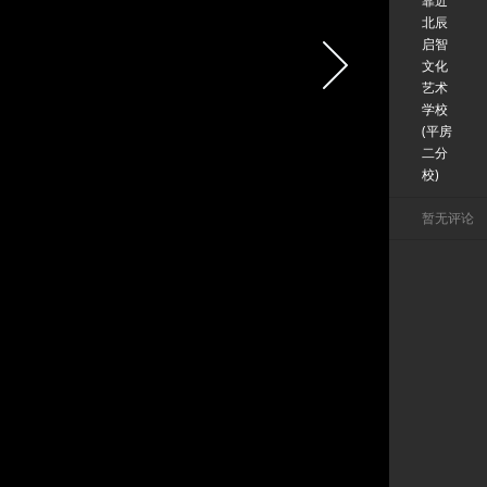
靠近
北辰
启智
文化
艺术
学校
(平房
二分
校)
暂无评论