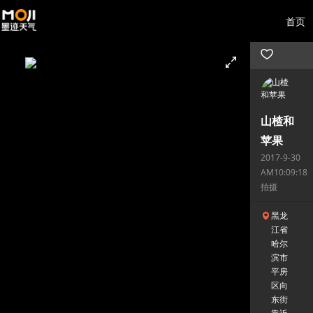
首页
山楂和
苹果
2017-9-30
AM10:09:18
拍摄
黑龙
江省
哈尔
滨市
平房
区向
东街