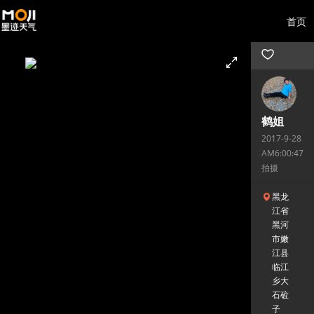
首页
鹤姐
2017-9-28
AM6:00:47
拍摄
黑龙
江省
黑河
市嫩
江县
临江
乡大
石砬
子