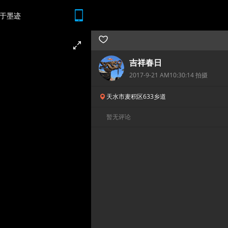
于墨迹
随时随地 想查就查
吉祥春日
2017-9-21 AM10:30:14 拍摄
天水市麦积区633乡道
暂无评论