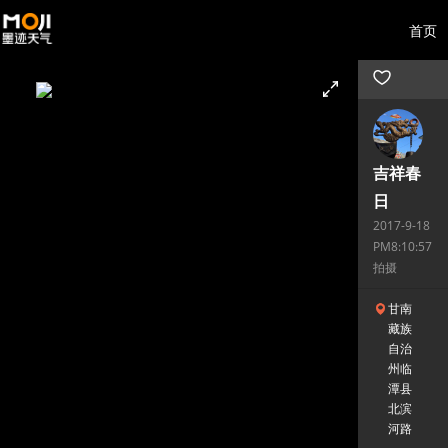
首页
吉祥春
日
2017-9-18
PM8:10:57
拍摄
甘南
藏族
自治
州临
潭县
北滨
河路