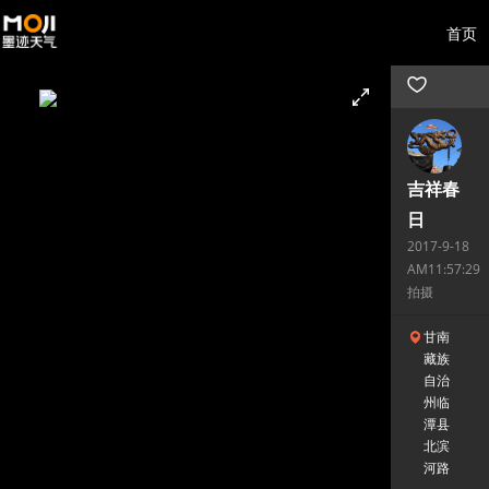
首页
吉祥春
日
2017-9-18
AM11:57:29
拍摄
甘南
藏族
自治
州临
潭县
北滨
河路