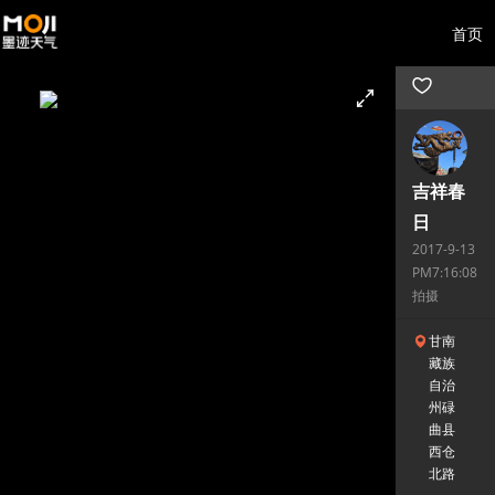
首页
吉祥春
日
2017-9-13
PM7:16:08
拍摄
甘南
藏族
自治
州碌
曲县
西仓
北路