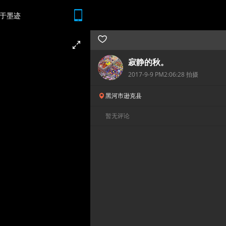
于墨迹
随时随地 想查就查
寂静的秋。
2017-9-9 PM2:06:28 拍摄
黑河市逊克县
暂无评论