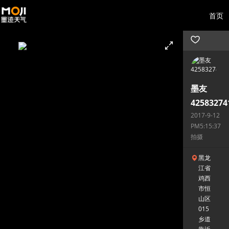
首页
墨友
42583274
2017-9-12
PM5:15:37
拍摄
黑龙
江省
鸡西
市恒
山区
015
乡道