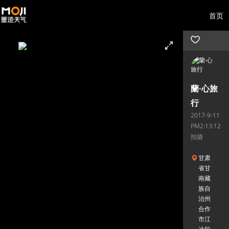
首页
蘭·心旅
行
2017-9-11
PM2:13:12
拍摄
甘肃
省甘
南藏
族自
治州
合作
市江