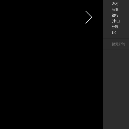
农村
商业
银行
(中山
分理
处)
暂无评论