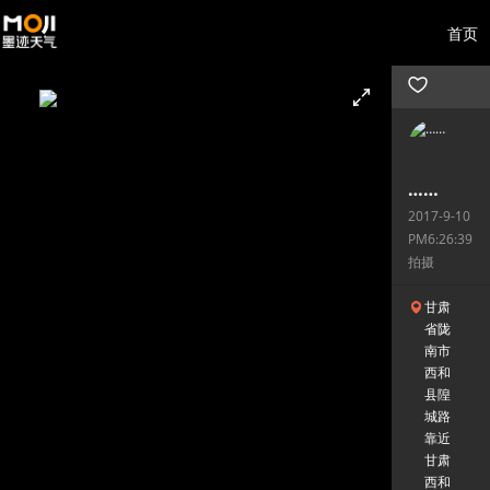
首页
……
2017-9-10
PM6:26:39
拍摄
甘肃
省陇
南市
西和
县隍
城路
靠近
甘肃
西和