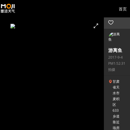
首页
游离鱼
2017-9-4
PM1:52:31
拍摄
甘肃
省天
水市
麦积
区
633
乡道
靠近
场房