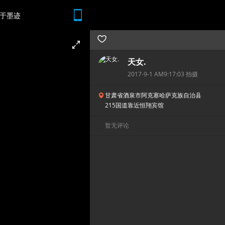
于墨迹
随时随地 想查就查
天女.
2017-9-1 AM9:17:03 拍摄
甘肃省酒泉市阿克塞哈萨克族自治县
215国道靠近恒翔宾馆
暂无评论