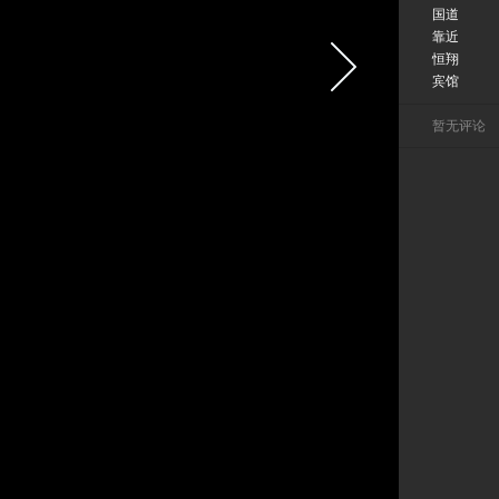
国道
靠近
恒翔
宾馆
暂无评论