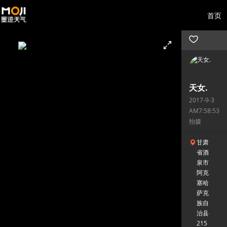
首页
天女.
2017-9-3
AM7:58:53
拍摄
甘肃
省酒
泉市
阿克
塞哈
萨克
族自
治县
215