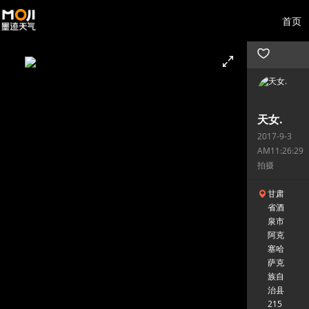
首页
天女.
2017-9-3
AM11:26:29
拍摄
甘肃
省酒
泉市
阿克
塞哈
萨克
族自
治县
215