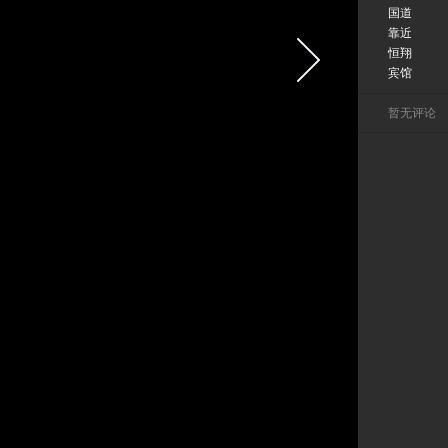
国道
靠近
恒翔
宾馆
暂无评论