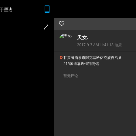
于墨迹
随时随地 想查就查
天女.
2017-9-3 AM11:41:18 拍摄
甘肃省酒泉市阿克塞哈萨克族自治县
215国道靠近恒翔宾馆
暂无评论