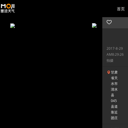
首页
2017-8-29
AM8:29:26
拍摄
甘肃
省天
水市
清水
县
045
县道
靠近
团庄