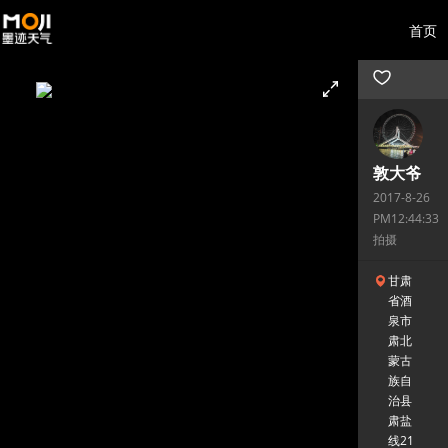
首页
敦大爷
2017-8-26
PM12:44:33
拍摄
甘肃
省酒
泉市
肃北
蒙古
族自
治县
肃盐
线21