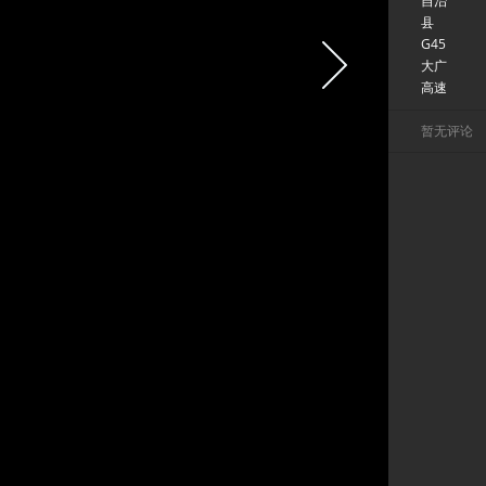
自治
县
G45
大广
高速
暂无评论