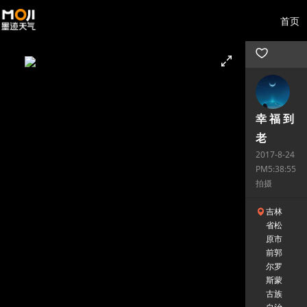
首页
幸 福 到
老
2017-8-24
PM5:38:55
拍摄
吉林
省松
原市
前郭
尔罗
斯蒙
古族