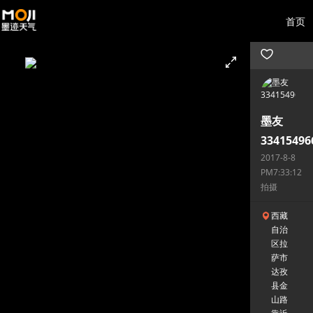
首页
墨友
33415496
2017-8-8
PM7:33:12
拍摄
西藏
自治
区拉
萨市
达孜
县金
山路