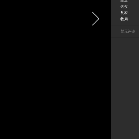
靠近
达孜
县农
牧局
暂无评论