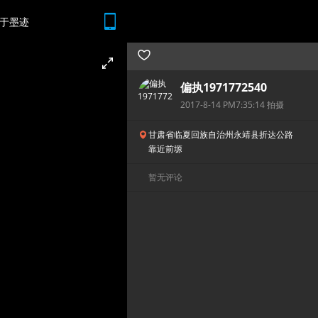
于墨迹
随时随地 想查就查
偏执1971772540
2017-8-14 PM7:35:14 拍摄
甘肃省临夏回族自治州永靖县折达公路
靠近前塬
暂无评论