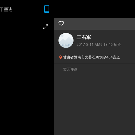
于墨迹
随时随地 想查就查
王右军
2017-8-11 AM9:18:46 拍摄
甘肃省陇南市文县石鸡坝乡484县道
暂无评论