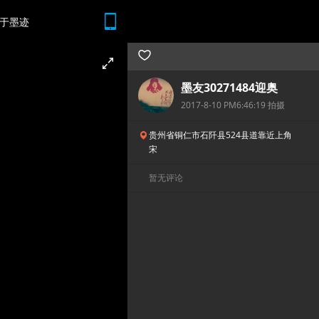
于墨迹
随时随地 想查就查
墨友30271484迎奥
2017-8-10 PM6:46:19 拍摄
贵州省铜仁市石阡县524县道靠近上角
宋
暂无评论