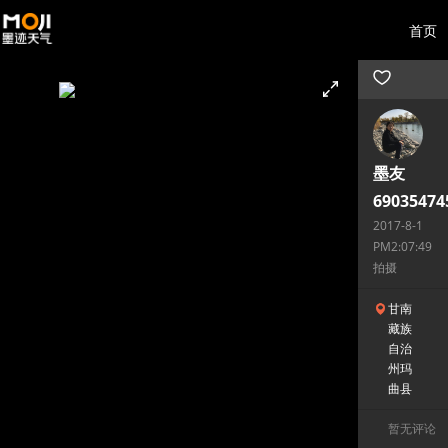
首页
墨友
69035474
2017-8-1
PM2:07:49
拍摄
甘南
藏族
自治
州玛
曲县
暂无评论