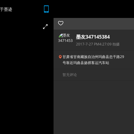
于墨迹
随时随地 想查就查
墨友347145384
2017-7-27 PM4:27:09 拍摄
甘肃省甘南藏族自治州玛曲县忠干路29
号靠近玛曲县扬祺客运汽车站
暂无评论