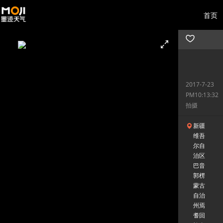
首页
2017-7-23
PM10:13:32
拍摄
新疆
维吾
尔自
治区
巴音
郭楞
蒙古
自治
州焉
耆回