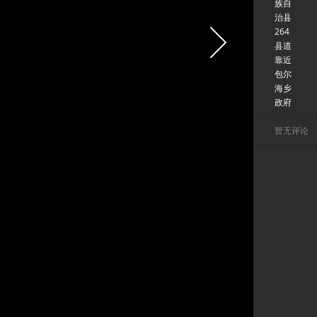
族自
治县
264
县道
靠近
包尔
海乡
政府
暂无评论