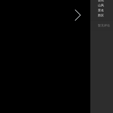
普陀
山风
景名
胜区
暂无评论