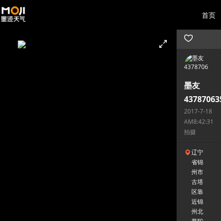
首页
墨友
43787063
2017-7-18
AM8:42:31
拍摄
辽宁
省锦
州市
古塔
区靠
近锦
州北