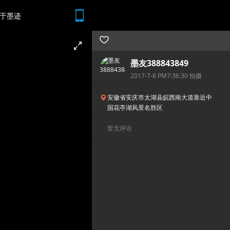
于墨迹
随时随地 想查就查
墨友388843849
2017-7-8 PM7:36:30 拍摄
安徽省安庆市太湖县皖西南大道靠近中
国花亭湖风景名胜区
暂无评论