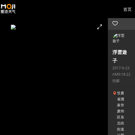
首页
浮雲遊
子
2017-6-23
AM9:18:22
拍摄
甘肃
省酒
泉市
肃州
区东
北街
街道