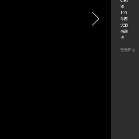
公园
路
100
号西
汉酒
泉胜
迹
暂无评论