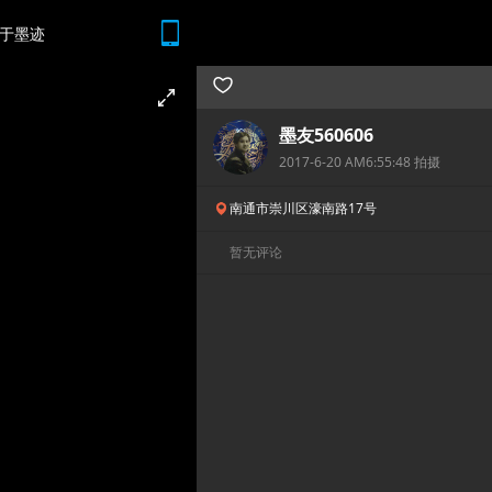
于墨迹
随时随地 想查就查
墨友560606
2017-6-20 AM6:55:48 拍摄
南通市崇川区濠南路17号
暂无评论