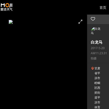
首页
白龙马
2017-5-20
AM11:23:31
拍摄
甘肃
省平
凉市
崆峒
区西
郊街
道平
凉市
体育