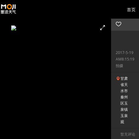
首页
2017-5-19
AM8:15:19
拍摄
甘肃
省天
水市
秦州
区玉
泉镇
玉泉
观
暂无评论