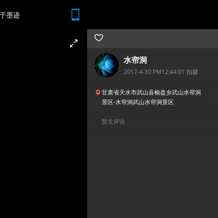
于墨迹
随时随地 想查就查
水帘洞
2017-4-30 PM12:44:01 拍摄
甘肃省天水市武山县榆盘乡武山水帘洞
景区-水帘洞武山水帘洞景区
暂无评论