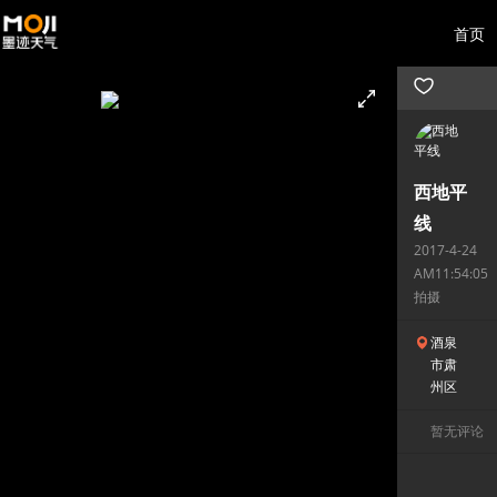
首页
西地平
线
2017-4-24
AM11:54:05
拍摄
酒泉
市肃
州区
暂无评论