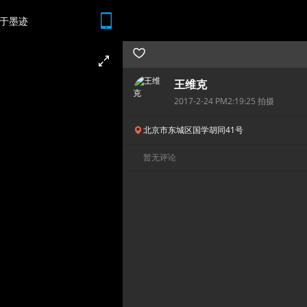
于墨迹
随时随地 想查就查
王维克
2017-2-24 PM2:19:25 拍摄
北京市东城区国学胡同41号
暂无评论