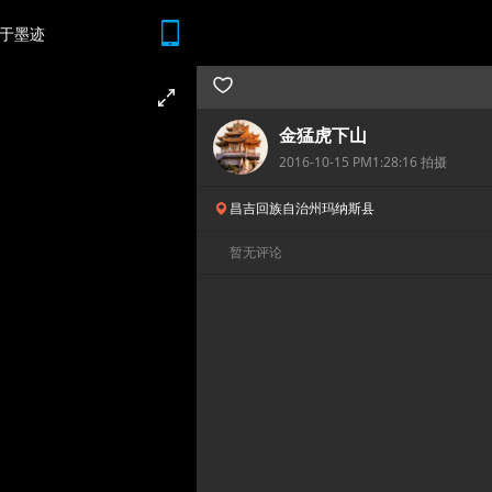
于墨迹
随时随地 想查就查
金猛虎下山
2016-10-15 PM1:28:16 拍摄
昌吉回族自治州玛纳斯县
暂无评论