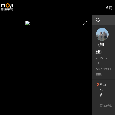
首页
（铜
娃）
2015-12-
31
AM6:49:14
拍摄
巫山
小三
峡
暂无评论