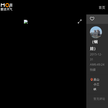
首页
（铜
娃）
2015-12-
31
AM6:49:24
拍摄
巫山
小三
峡
暂无评论