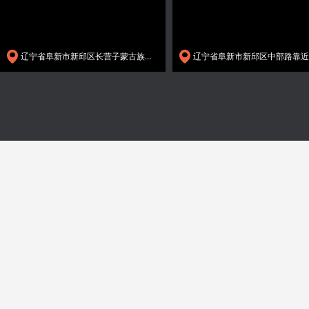
辽宁省阜新市新邱区长营子蒙古族镇G25长深高速