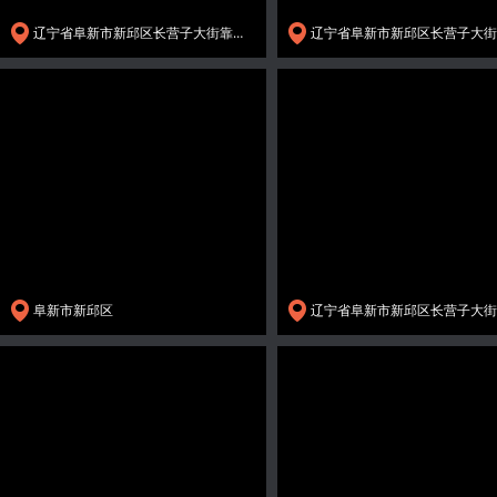
辽宁省阜新市新邱区长营子大街靠近阜新市工商行政管理局新邱分局
阜新市新邱区