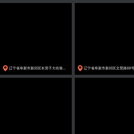
辽宁省阜新市新邱区长营子大街靠近长新小区33号楼