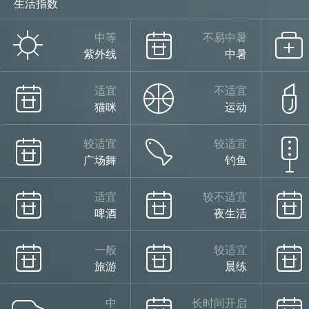
生活指数
少云
中等
不易中暑
紫外线
中暑
34°
适宜
不适宜
猫咪
运动
较适宜
较适宜
19°
广场舞
钓鱼
适宜
较不适宜
啤酒
夜生活
少云
08/14
一般
较适宜
旅游
晨练
中
长时间开启