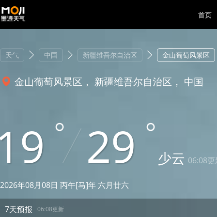
首页
天气
中国
新疆维吾尔自治区
金山葡萄风景区
金山葡萄风景区， 新疆维吾尔自治区， 中国
19
29
少云
06:08
2026年08月08日 丙午[马]年 六月廿六
7天预报
06:08更新