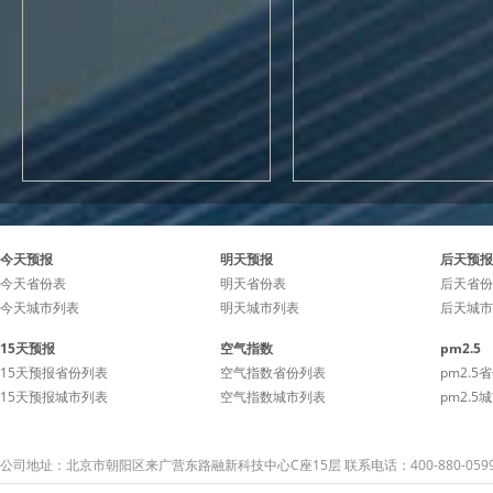
今天预报
明天预报
后天预报
今天省份表
明天省份表
后天省份
今天城市列表
明天城市列表
后天城市
15天预报
空气指数
pm2.5
15天预报省份列表
空气指数省份列表
pm2.5
15天预报城市列表
空气指数城市列表
pm2.5
公司地址：北京市朝阳区来广营东路融新科技中心C座15层 联系电话：400-880-059