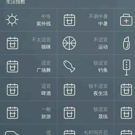
生活指数
晴
中等
不易中暑
紫外线
中暑
26°
不太适宜
不适宜
猫咪
运动
适宜
较适宜
19°
广场舞
钓鱼
适宜
较不适宜
啤酒
夜生活
晴
08/14
一般
较适宜
旅游
晨练
优
长时间开启