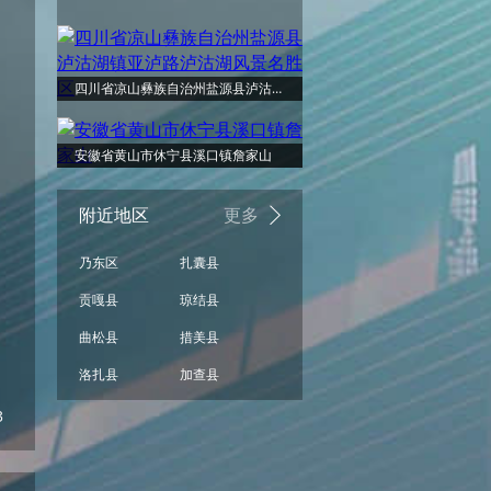
四川省凉山彝族自治州盐源县泸沽湖镇亚泸路泸沽湖风景名胜区
安徽省黄山市休宁县溪口镇詹家山
附近地区
更多
乃东区
扎囊县
贡嘎县
琼结县
曲松县
措美县
洛扎县
加查县
3