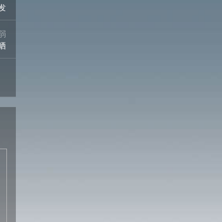
发
弱
晒