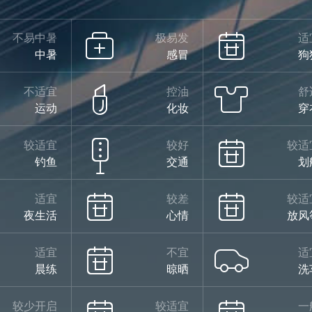
不易中暑
极易发
适
中暑
感冒
狗
不适宜
控油
舒
运动
化妆
穿
较适宜
较好
较适
钓鱼
交通
划
适宜
较差
较适
夜生活
心情
放风
适宜
不宜
适
晨练
晾晒
洗
较少开启
较适宜
一