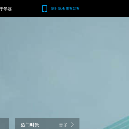
于墨迹
随时随地 想查就查
热门时景
更多