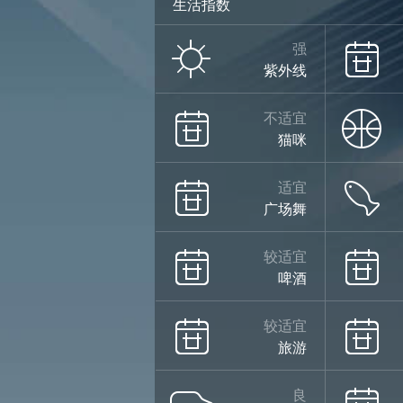
生活指数
小雨
强
紫外线
24°
不适宜
猫咪
适宜
12°
广场舞
较适宜
啤酒
小雨
08/14
较适宜
旅游
良