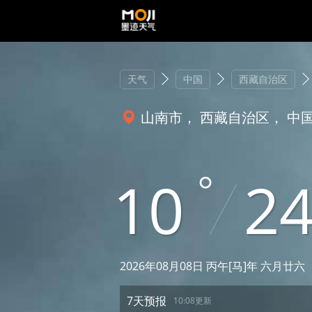
天气
中国
西藏自治区
山南市， 西藏自治区， 中
10
2
2026年08月08日 丙午[马]年 六月廿六
7天预报
10:08更新