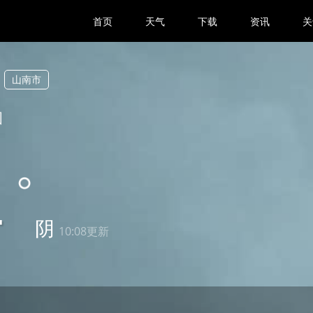
首页
天气
下载
资讯
关
山南市
国
4
阴
10:08更新