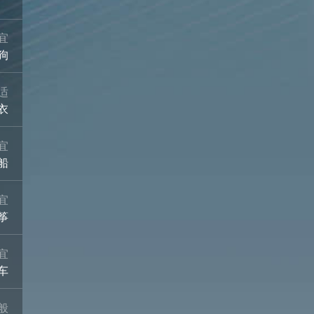
宜
狗
适
衣
宜
船
宜
筝
宜
车
般