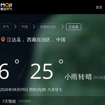
首页
天气
中国
西藏自治区
江达县
江达县， 西藏自治区， 中国
6
25
小雨
转
晴
09:0
2026年08月09日 丙午[马]年 六月廿七
7天预报
10:08更新