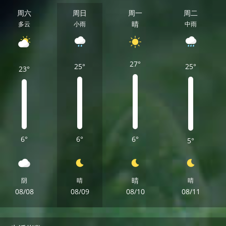
周六
周日
周一
周二
晴
多云
小雨
中雨
27°
25°
25°
23°
6°
6°
6°
5°
晴
阴
晴
晴
08/08
08/09
08/10
08/11
周六