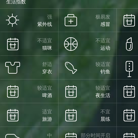
生活指数
阴
强
极易发
紫外线
感冒
25°
不适宜
不适宜
猫咪
运动
舒适
较适宜
9°
穿衣
钓鱼
较适宜
较适宜
啤酒
夜生活
小雨
08/15
适宜
不宜
旅游
晨练
中
部分时间开启