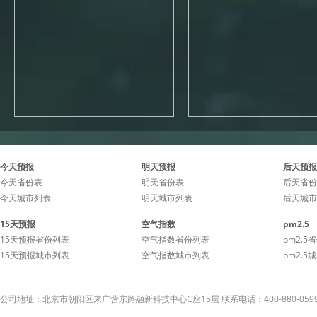
今天预报
明天预报
后天预报
今天省份表
明天省份表
后天省份
今天城市列表
明天城市列表
后天城市
15天预报
空气指数
pm2.5
15天预报省份列表
空气指数省份列表
pm2.5
15天预报城市列表
空气指数城市列表
pm2.5
公司地址：北京市朝阳区来广营东路融新科技中心C座15层 联系电话：400-880-059