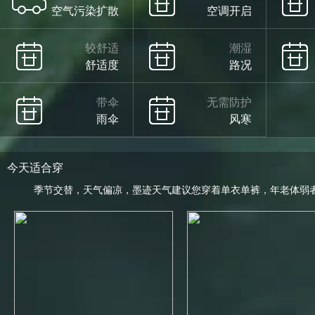
空气污染扩散
空调开启
较舒适
潮湿
舒适度
路况
带伞
无需防护
雨伞
风寒
今天适合穿
季节交替，天气偏凉，墨迹天气建议您穿着单衣单裤，年老体弱