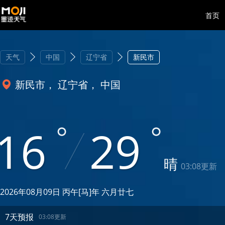
首页
天气
中国
辽宁省
新民市
新民市， 辽宁省， 中国
16
29
晴
03:08更新
2026年08月09日 丙午[马]年 六月廿七
7天预报
03:08更新