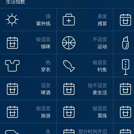
生活指数
小雨
强
易发
紫外线
感冒
29°
较适宜
不适宜
猫咪
运动
热
较适宜
23°
穿衣
钓鱼
适宜
较不适宜
啤酒
夜生活
小雨
08/15
较适宜
较适宜
旅游
晨练
良
部分时间开启