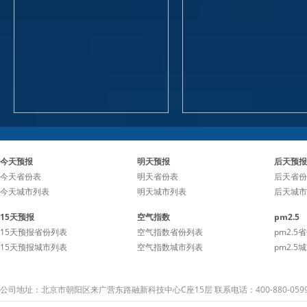
今天预报
明天预报
后天预报
今天省份表
明天省份表
后天省份
今天城市列表
明天城市列表
后天城市
15天预报
空气指数
pm2.5
15天预报省份列表
空气指数省份列表
pm2.5
15天预报城市列表
空气指数城市列表
pm2.5
公司地址：北京市朝阳区来广营东路融新科技中心C座15层 联系电话：400-880-059